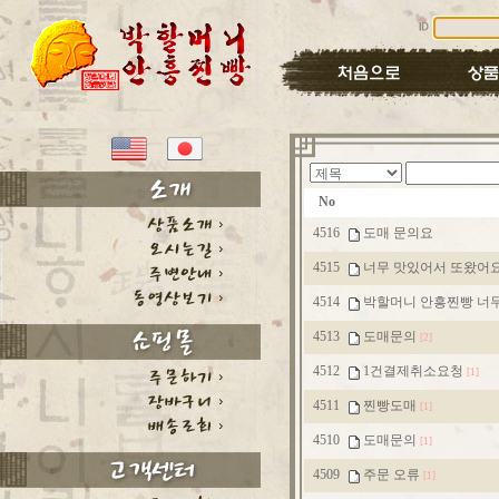
No
4516
도매 문의요
4515
너무 맛있어서 또왔어
4514
박할머니 안흥찐빵 너무
4513
도매문의
[2]
4512
1건결제취소요청
[1]
4511
찐빵도매
[1]
4510
도매문의
[1]
4509
주문 오류
[1]