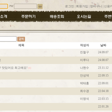
로그인
|
회원가입
|
장바구니
|
신용
제목
작성자
날짜
진철구
24.09.07
요
이루다
24.08.07
 맛있어요 최고에요!
나현수
23.11.12
[1]
안성댁
22.09.15
박태홍
22.09.01
최수경
22.04.18
이명석
22.03.15
22.01.26