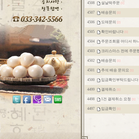
4508
설날떡주문
[1]
4507
배송문의
[1]
4506
도매문의
[2]
4505
확인바랍니다
[1]
4504
주문조회믐 어디서 하나
4503
크리스마스 전에 주문했
4502
배송문의
[1]
4501
추석 배송 문의요
[1]
4500
입금확인부탁드립니다
4499
결제취소
[1]
4498
1건 결제취소 요청
[1]
4497
입금확인
[1]