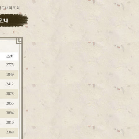
카드내역조회
조회
2775
1849
2412
3078
2855
3894
2810
2369